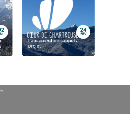
02
24
JUI
FEV
a
Lancement de l’appel à
s
projet
eur.