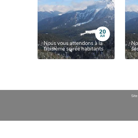
20
JUI
Nous vous attendons à la
No
troisième soirée habitants
se
Site