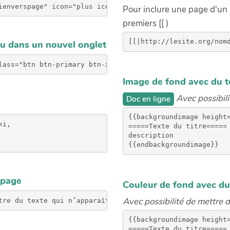
ienverspage" icon="plus icon-white" text="votre texte"}}
Pour inclure une page d'un a
premiers [[ )
u dans un nouvel onglet
Image de fond avec du t
Avec possibil
Doc en ligne
{{backgroundimage height=
i, 

=====Texte du titre=====

description

 page
Couleur de fond avec du
Avec possibilité de mettre 
{{backgroundimage height=
=====Texte du titre=====
