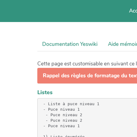
Acc
Documentation Yeswiki
Aide mémoi
Cette page est customisable en suivant ce 
Rappel des règles de formatage du tex
Listes
 - Liste à puce niveau 1

 - Puce niveau 1

  - Puce niveau 2

  - Puce niveau 2

 - Puce niveau 1

 1) Liste énumérée
