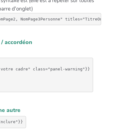
a syntaxe est (elle est à répéter sur toutes
barre d'onglet)
omPage2, NomPage3Personne" titles="TitreOnglet1, TitreOn
 / accordéon
votre cadre" class="panel-warning"}}

ne autre