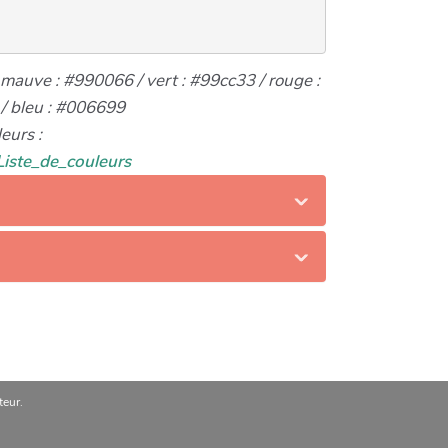
mauve : #990066 / vert : #99cc33 / rouge :
 / bleu : #006699
eurs :
/Liste_de_couleurs
eur.