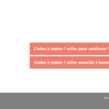
Codes à copier / coller pour améliorer 
Codes à copier / coller associés à baz
Site