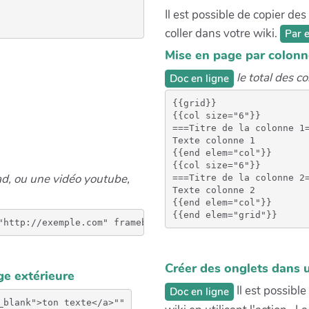
Il est possible de copier de
coller dans votre wiki.
Par e
Mise en page par colonn
le total des c
Doc en ligne
{{grid}}

{{col size="6"}}

===Titre de la colonne 1=
Texte colonne 1

{{end elem="col"}}

{{col size="6"}}

pad, ou une vidéo youtube,
===Titre de la colonne 2=
Texte colonne 2

{{end elem="col"}}

Créer des onglets dans 
ge extérieure
Il est possibl
Doc en ligne