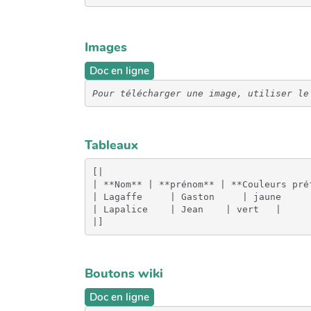
Images
Doc en ligne
Pour télécharger une image, utiliser le
Tableaux
[|

| **Nom** | **prénom** | **Couleurs préf
| Lagaffe     | Gaston     | jaune     |
| Lapalice    | Jean    | vert   |

Boutons wiki
Doc en ligne