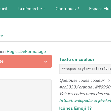
ueil
La démarche
Contribuez !
Espace Elu
re
lien
ReglesDeFormatage
Texte en couleur
te
Quelques codes couleur => 
#cc3333 / orange : #ff9900
Voir les codes hexa des coul
http://fr.wikipedia.org/wiki
Icônes Emoji ??