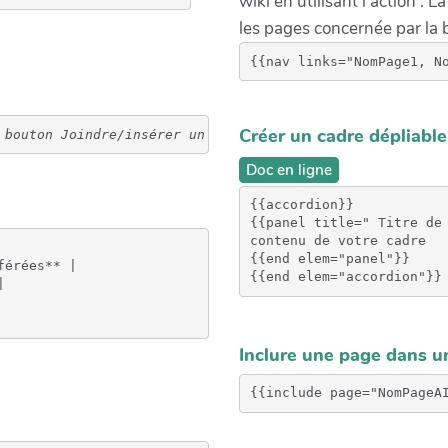
wiki en utilisant l'action . L
les pages concernée par la 
{{nav links="NomPage1, N
Créer un cadre dépliable
 bouton Joindre/insérer un fichier
Doc en ligne
{{accordion}}

{{panel title=" Titre de 
contenu de votre cadre

{{end elem="panel"}}

érées** |



Inclure une page dans u