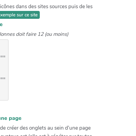
s icônes dans des sites sources puis de les
xemple sur ce site
e
olonnes doit faire 12 (ou moins)
==

==

une page
e de créer des onglets au sein d'une page