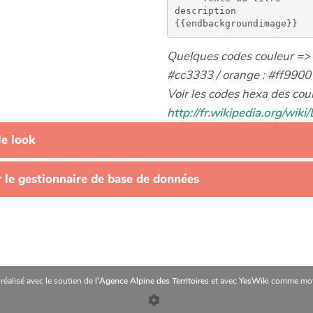
description

Quelques codes couleur => 
#cc3333 / orange : #ff9900
Voir les codes hexa des coul
http://fr.wikipedia.org/wiki
le look
ar le gestionnaire de base de données
 réalisé avec le soutien de
l'Agence Alpine des Territoires
et avec
YesWiki
comme mot