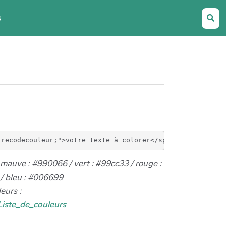
s
Rec
mauve : #990066 / vert : #99cc33 / rouge :
 / bleu : #006699
eurs :
/Liste_de_couleurs