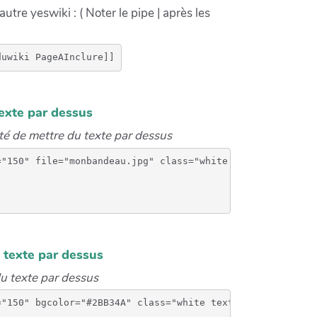
utre yeswiki : ( Noter le pipe | après les
exte par dessus
ité de mettre du texte par dessus
"150" file="monbandeau.jpg" class="white text-center dou
 texte par dessus
du texte par dessus
"150" bgcolor="#2BB34A" class="white text-center doublet