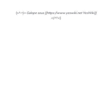
(>^
^)> Galope sous [[https://www.yeswiki.net YesWiki]]
<(^
^<)