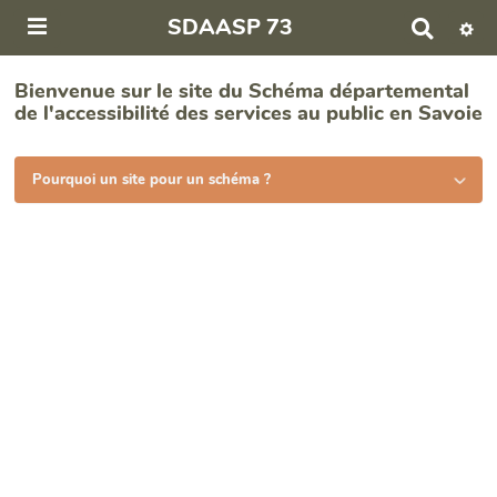
SDAASP 73
R
e
c
Bienvenue sur le site du Schéma départemental
h
de l'accessibilité des services au public en Savoie
e
r
c
h
Pourquoi un site pour un schéma ?
e
r