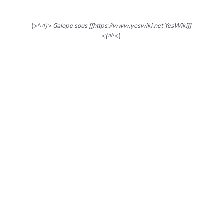
(>^
^)> Galope sous [[https://www.yeswiki.net YesWiki]]
<(^
^<)