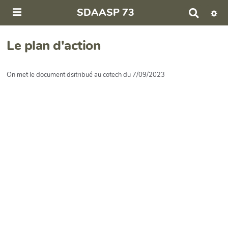
SDAASP 73
R
e
c
h
Le plan d'action
e
r
c
On met le document dsitribué au cotech du 7/09/2023
h
e
r