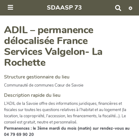
SDAASP 73
R
e
c
h
ADIL – permanence
e
délocalisée France
r
c
Services Valgelon- La
h
e
Rochette
r
Structure gestionnaire du lieu
Communauté de communes Cœur de Savoie
Description rapide du lieu
L’ADIL de la Savoie offre des informations juridiques, financières et
fiscales sur toutes les questions relatives à l’habitat et au logement (la
location, la copropriété, l'accession, les financements, la fiscalité…). Le
conseil est gratuit, neutre et personnalisé.
Permanences : le 3ème mardi du mois (matin) sur rendez-vous au
04 79 69 90 20