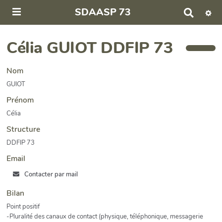
SDAASP 73
R
e
c
h
Célia GUIOT DDFIP 73
e
r
c
Nom
h
GUIOT
e
r
Prénom
Célia
Structure
DDFIP 73
Email
Contacter par mail
Bilan
Point positif
-Pluralité des canaux de contact (physique, téléphonique, messagerie