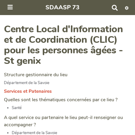
SDAASP 73
R
e
c
h
Centre Local d'Information
e
et de Coordination (CLIC)
r
c
pour les personnes âgées -
h
e
St genix
r
Structure gestionnaire du lieu
Département de la Savoie
Services et Patenaires
Quelles sont les thématiques concernées par ce lieu ?
Santé
A quel service ou partenaire le lieu peut-il renseigner ou
accompagner ?
Département de la Savoie