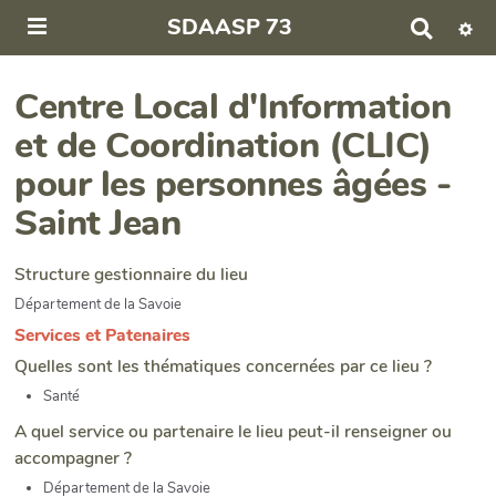
SDAASP 73
R
e
c
h
Centre Local d'Information
e
et de Coordination (CLIC)
r
c
pour les personnes âgées -
h
e
Saint Jean
r
Structure gestionnaire du lieu
Département de la Savoie
Services et Patenaires
Quelles sont les thématiques concernées par ce lieu ?
Santé
A quel service ou partenaire le lieu peut-il renseigner ou
accompagner ?
Département de la Savoie