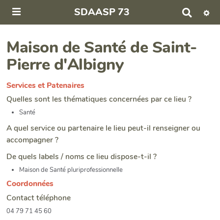
SDAASP 73
R
e
c
h
Maison de Santé de Saint-
e
Pierre d'Albigny
r
c
h
Services et Patenaires
e
r
Quelles sont les thématiques concernées par ce lieu ?
Santé
A quel service ou partenaire le lieu peut-il renseigner ou
accompagner ?
De quels labels / noms ce lieu dispose-t-il ?
Maison de Santé pluriprofessionnelle
Coordonnées
Contact téléphone
04 79 71 45 60