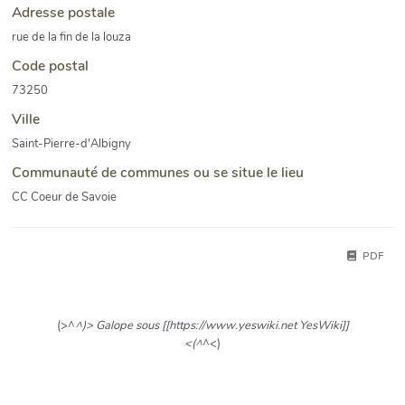
Adresse postale
rue de la fin de la louza
Code postal
73250
Ville
Saint-Pierre-d'Albigny
Communauté de communes ou se situe le lieu
CC Coeur de Savoie
PDF
(>^
^)> Galope sous [[https://www.yeswiki.net YesWiki]]
<(^
^<)